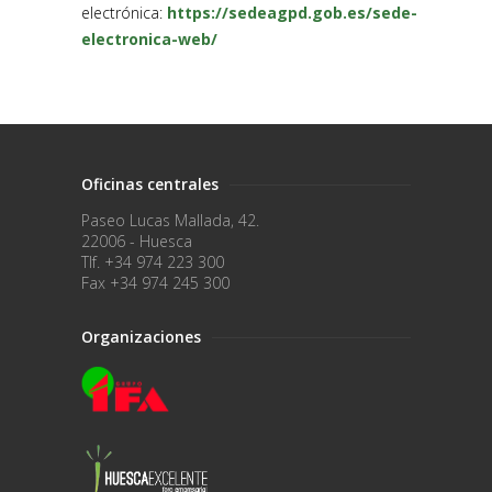
electrónica:
https://sedeagpd.gob.es/sede-
electronica-web/
Oficinas centrales
Paseo Lucas Mallada, 42.
22006 - Huesca
Tlf. +34 974 223 300
Fax +34 974 245 300
Organizaciones