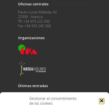
Oficinas centrales
Paseo Lucas Mallada, 42.
22006 - Huesca
Tlf. +34 974 223 300
Fax +34 974 245 300
Organizaciones
Últimas entradas
Catálogo de cestas y lotes de Navidad 2025
Gestionar el consentimiento
Huesca dedica una avenida a Gregorio
de las cookies
Cabrero