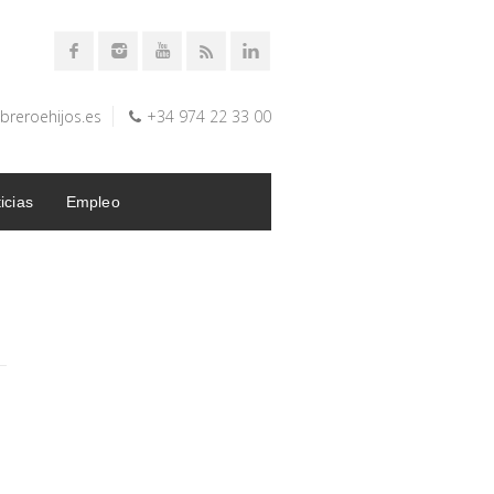
breroehijos.es
+34 974 22 33 00
icias
Empleo