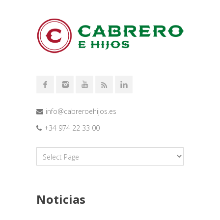
info@cabreroehijos.es
+34 974 22 33 00
Noticias