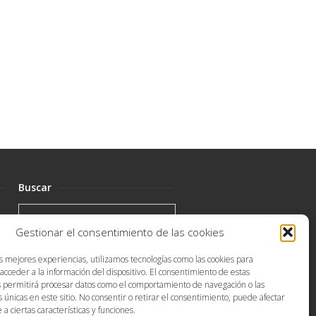
Buscar
Gestionar el consentimiento de las cookies
as mejores experiencias, utilizamos tecnologías como las cookies para
acceder a la información del dispositivo. El consentimiento de estas
s permitirá procesar datos como el comportamiento de navegación o las
s únicas en este sitio. No consentir o retirar el consentimiento, puede afectar
 ciertas características y funciones.