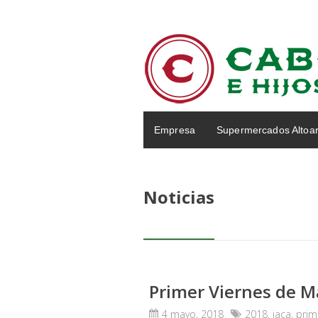
Empresa
Supermercados Altoa
Noticias
Primer Viernes de M
4 mayo, 2018
2018
,
jaca
,
prim