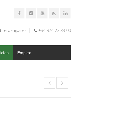
breroehijos.es
+34 974 22 33 00
icias
Empleo