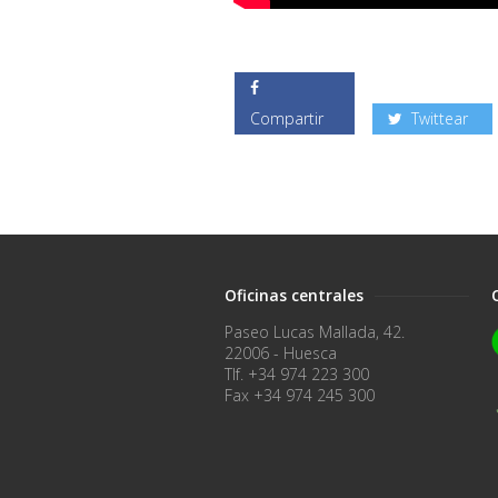
Compartir
Twittear
Oficinas centrales
Paseo Lucas Mallada, 42.
22006 - Huesca
Tlf. +34 974 223 300
Fax +34 974 245 300