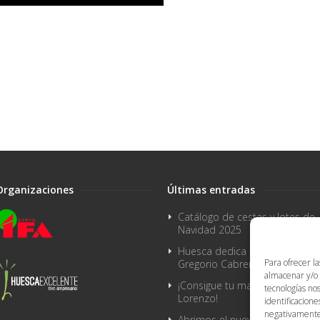
Organizaciones
Últimas entradas
Catálogo de cestas y lotes de
Navidad 2025
Huesca dedica una avenida a
Para ofrecer l
Gregorio Cabrero
almacenar y/o 
¡Consigue tu mascarilla de San
tecnologías no
Lorenzo!
identificacione
negativamente a
Abrimos el nuevo Cash IFA