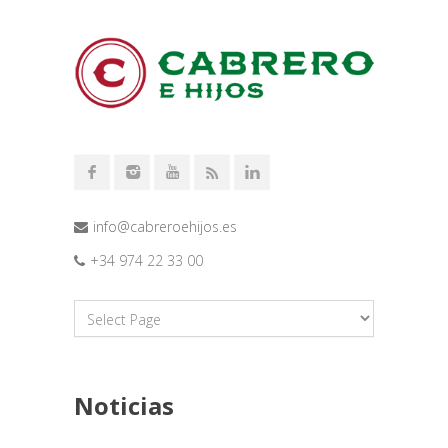
info@cabreroehijos.es
+34 974 22 33 00
Noticias